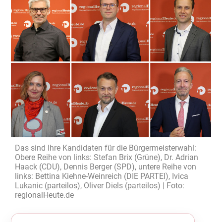
Das sind Ihre Kandidaten für die Bürgermeisterwahl:
Obere Reihe von links: Stefan Brix (Grüne), Dr. Adrian
Haack (CDU), Dennis Berger (SPD), untere Reihe von
links: Bettina Kiehne-Weinreich (DIE PARTEI), Ivica
Lukanic (parteilos), Oliver Diels (parteilos) | Foto:
regionalHeute.de