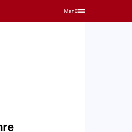
Menü
hre