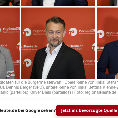
didaten für die Bürgermeisterwahl: Obere Reihe von links: Stefan 
), Dennis Berger (SPD), untere Reihe von links: Bettina Kiehne-
anic (parteilos), Oliver Diels (parteilos) | Foto: regionalHeute.de
eute.de bei Google sehen?
Jetzt als bevorzugte Quelle