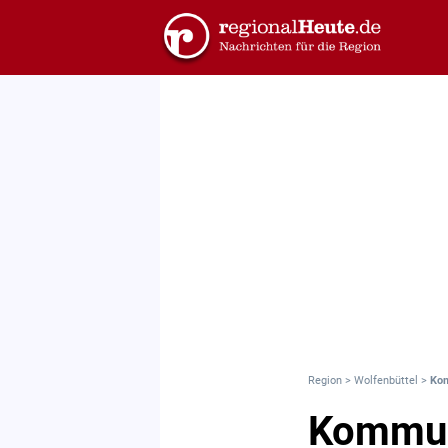
Region
>
Wolfenbüttel
>
Kom
Kommuna