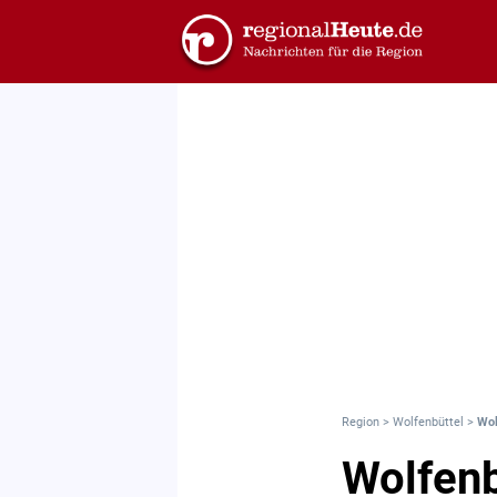
Region
>
Wolfenbüttel
>
Wol
Wolfenb