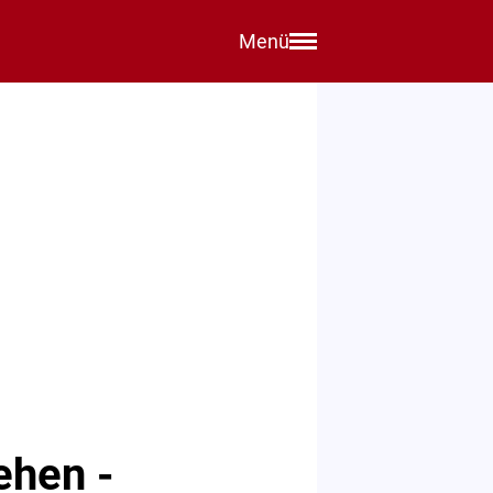
Menü
ehen -