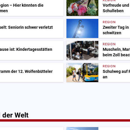
REGION
gion – Hier könnten die
Vorfreude und 
mmen
Schulleben
REGION
lt: Seniorin schwer verletzt
Zweiter Tag in
schwitzen
REGION
ause ist: Kindertagesstätten
Muscheln, Mar
beim Zoll beac
REGION
gramm der 12. Wolfenbütteler
Schulweg auf P
an
 der Welt