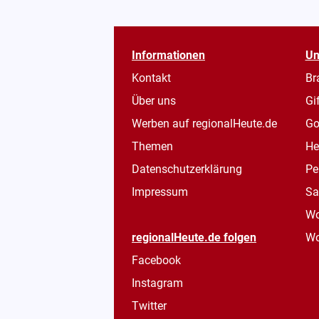
Informationen
Un
Kontakt
Br
Über uns
Gi
Werben auf regionalHeute.de
Go
Themen
He
Datenschutzerklärung
Pe
Impressum
Sa
Wo
regionalHeute.de folgen
Wo
Facebook
Instagram
Twitter