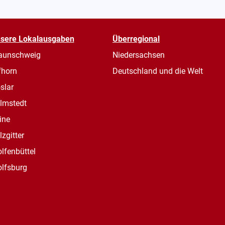
sere Lokalausgaben
Überregional
aunschweig
Niedersachsen
fhorn
Deutschland und die Welt
slar
lmstedt
ine
lzgitter
lfenbüttel
lfsburg