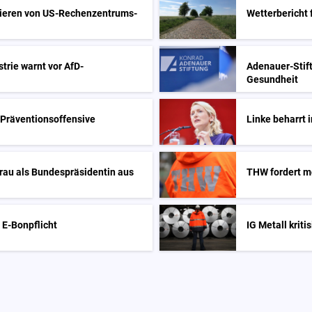
tieren von US-Rechenzentrums-
Wetterbericht
rie warnt vor AfD-
Adenauer-Stift
Gesundheit
 Präventionsoffensive
Linke beharrt 
Frau als Bundespräsidentin aus
THW fordert me
e E-Bonpflicht
IG Metall krit