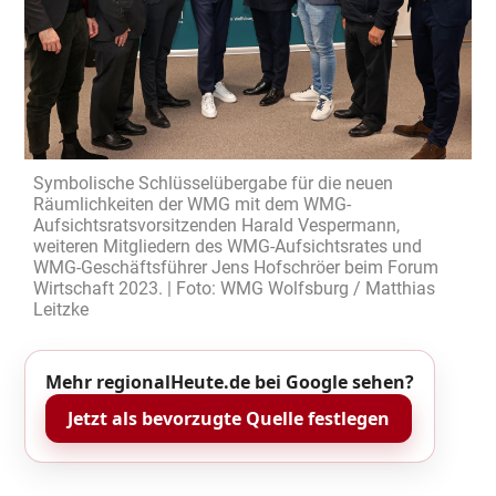
Symbolische Schlüsselübergabe für die neuen
Räumlichkeiten der WMG mit dem WMG-
Aufsichtsratsvorsitzenden Harald Vespermann,
weiteren Mitgliedern des WMG-Aufsichtsrates und
WMG-Geschäftsführer Jens Hofschröer beim Forum
Wirtschaft 2023. | Foto: WMG Wolfsburg / Matthias
Leitzke
Mehr regionalHeute.de bei Google sehen?
Jetzt als bevorzugte Quelle festlegen