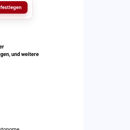
 festlegen
er
igen, und weitere
autonome