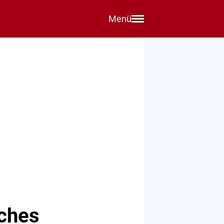
Menü
iches