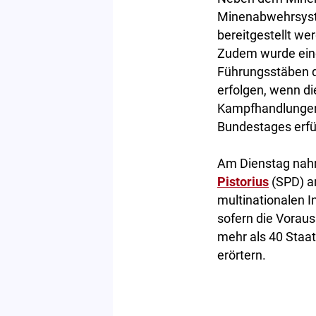
Minenabwehrsyste
bereitgestellt we
Zudem wurde eine
Führungsstäben de
erfolgen, wenn d
Kampfhandlungen,
Bundestages erfül
Am Dienstag nahm
Pistorius
(SPD) an
multinationalen In
sofern die Vorau
mehr als 40 Staat
erörtern.