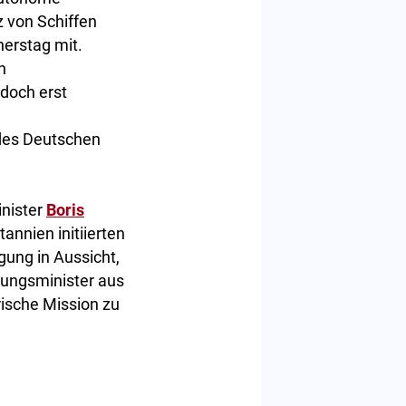
 von Schiffen
nerstag mit.
n
edoch erst
 des Deutschen
inister
Boris
annien initiierten
igung in Aussicht,
gungsminister aus
rische Mission zu