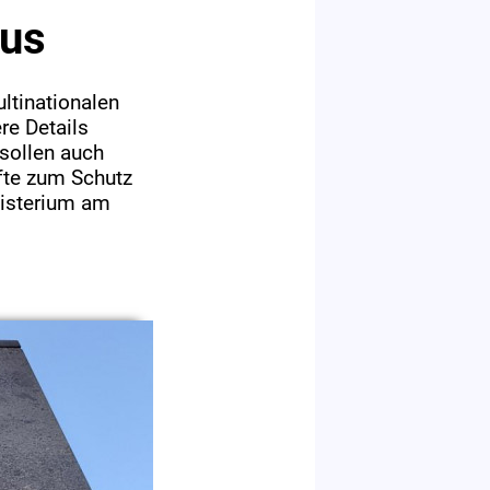
mus
ultinationalen
re Details
sollen auch
fte zum Schutz
nisterium am