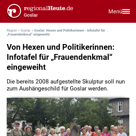
Menü
Region
>
Goslar
>
Goslar: Hexen und Politikerinnen - Infotafel für
„Frauendenkmal“ eingeweiht
Von Hexen und Politikerinnen:
Infotafel für „Frauendenkmal“
eingeweiht
Die bereits 2008 aufgestellte Skulptur soll nun
zum Aushängeschild für Goslar werden.