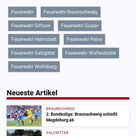
Feuerwehr
Feuerwehr Braunschweig
Feuerwehr Gifhorn
Feuerwehr Goslar
Feuerwehr Helmstedt
Feuerwehr Peine
Feuerwehr Salzgitter
Feuerwehr Wolfenbüttel
Feuerwehr Wolfsburg
Neueste Artikel
BRAUNSCHWEIG
2. Bundesliga: Braunschweig schießt
Magdeburg ab
SALZGITTER