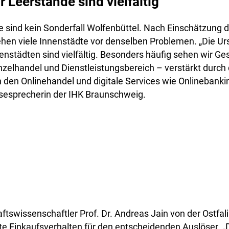
 Leerstände sind vielfältig
 sind kein Sonderfall Wolfenbüttel. Nach Einschätzung d
hen viele Innenstädte vor denselben Problemen. „Die Ur
enstädten sind vielfältig. Besonders häufig sehen wir G
nzelhandel und Dienstleistungsbereich – verstärkt durch
n den Onlinehandel und digitale Services wie Onlinebanki
sesprecherin der IHK Braunschweig.
ftswissenschaftler Prof. Dr. Andreas Jain von der Ostfa
te Einkaufsverhalten für den entscheidenden Auslöser. „Da