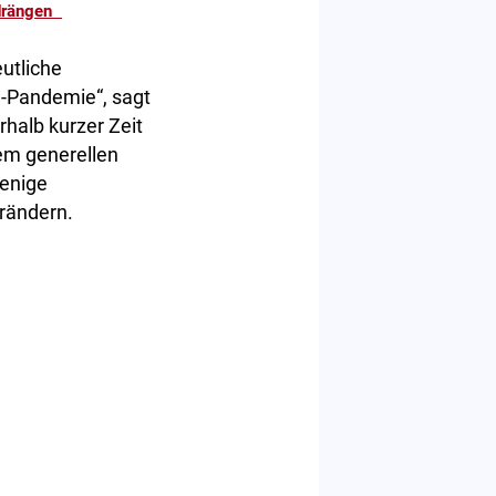
kdrängen
utliche
-Pandemie“, sagt
halb kurzer Zeit
em generellen
wenige
rändern.