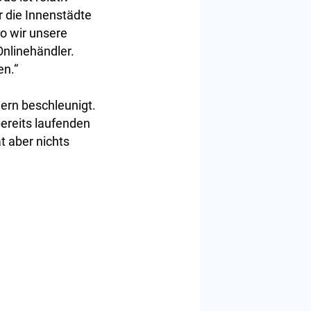
r die Innenstädte
wo wir unsere
Onlinehändler.
en.“
ern beschleunigt.
ereits laufenden
t aber nichts