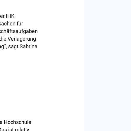
er IHK
sachen für
eschäftsaufgaben
 die Verlagerung
ng“, sagt Sabrina
lia Hochschule
s ist relativ