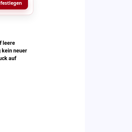
 festlegen
f leere
g kein neuer
uck auf