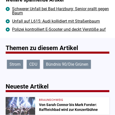
Weitere spannende Artikel
Schwerer Unfall bei Bad Harzburg: Senior prallt gegen
Baum
Unfall auf L615: Audi kollidiert mit Straßenbaum
Polizei kontrolliert E-Scooter und deckt Verstöße auf
Themen zu diesem Artikel
Strom
CDU
Bündnis 90/Die Grünen
Neueste Artikel
BRAUNSCHWEIG
Von Sarah Connor bis Mark Forster:
Raffteichbad wird zur Konzertbühne