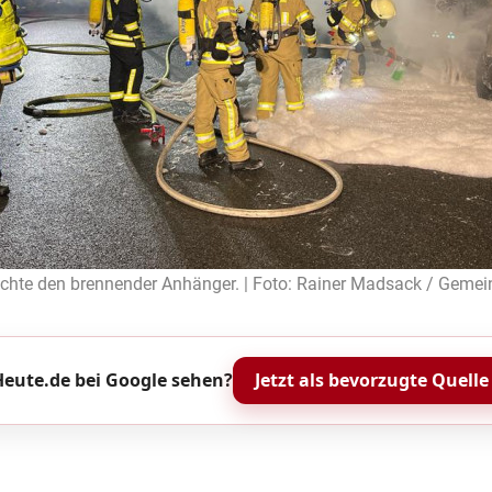
schte den brennender Anhänger. | Foto: Rainer Madsack / Geme
eute.de bei Google sehen?
Jetzt als bevorzugte Quelle