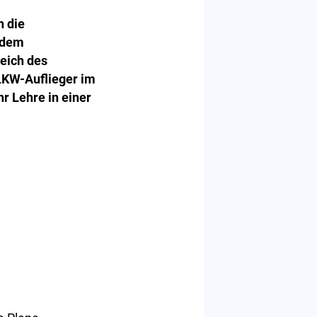
n die
 dem
eich des
 LKW-Auflieger im
r Lehre in einer