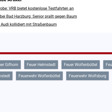
obe: VRB bietet kostenlose Testfahrten an
 bei Bad Harzburg: Senior prallt gegen Baum
 Audi kollidiert mit Straßenbaum
er Gifhorn
Feuer Helmstedt
Feuer Wolfenbüttel
Feu
mstedt
Feuerwehr Wolfenbüttel
Feuerwehr Wolfsburg