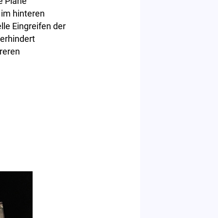
e Plane
 im hinteren
le Eingreifen der
erhindert
reren