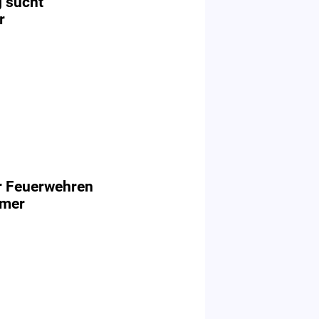
 sucht
r
r Feuerwehren
hmer