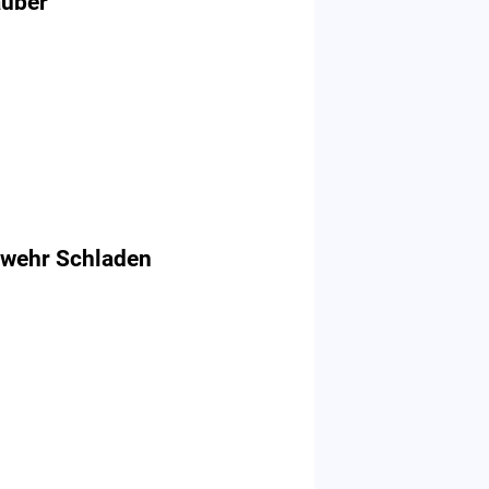
auber
rwehr Schladen