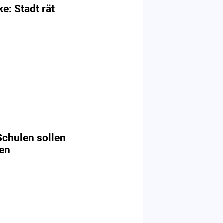
ke: Stadt rät
chulen sollen
len