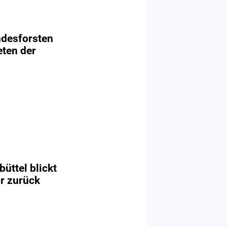
ndesforsten
ten der
üttel blickt
hr zurück