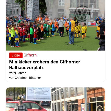
Gifhorn
VIDEO
Minikicker erobern den Gifhorner
Rathausvorplatz
vor 9 Jahren
von Christoph Böttcher