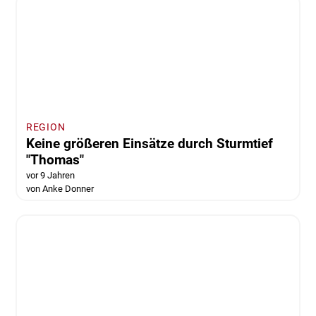
Wolfenbüttel
Jahreshauptversammlung der Freiwilligen
Feuerwehr Hornburg
vor 9 Jahren
von Nino Milizia
REGION
Keine größeren Einsätze durch Sturmtief
"Thomas"