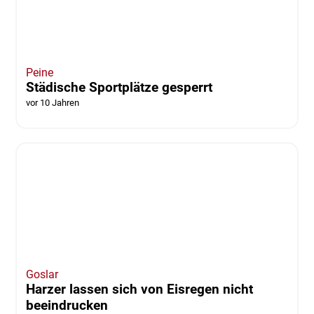
Jahresbericht vor
vor 10 Jahren
von Frederick Becker
REGION
Unwetterwarnung: Wetterdienst warnt vor
Schnee und Glätte
vor 10 Jahren
von Anke Donner