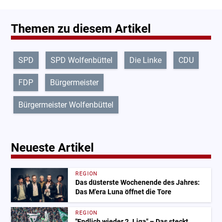
Themen zu diesem Artikel
SPD
SPD Wolfenbüttel
Die Linke
CDU
FDP
Bürgermeister
Bürgermeister Wolfenbüttel
Neueste Artikel
REGION
Das düsterste Wochenende des Jahres:
Das M'era Luna öffnet die Tore
REGION
"Endlich wieder 2. Liga" – Das steckt