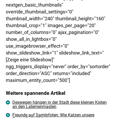
nextgen_basic_thumbnails"
override_thumbnail_settings="0"
thumbnail_width="240" thumbnail_height="160"
thumbnail_crop="1" images_per_page="20"
number_of_columns="0" ajax_pagination="0"
show_all_in_lightbox="0"
use_imagebrowser_effect="0"
show_slideshow_link="1" slideshow_link_text="
[Zeige eine Slideshow]"
ngg_triggers_display="never" order_by="sortorder"
order_direction="ASC" returns="included"
maximum_entity_count="500"]
Weitere spannende Artikel
Deswegen hängen in der Stadt diese kleinen Kisten
an den Laternenmasten
Freunde auf Samtpfoten: Wie Katzen unsere