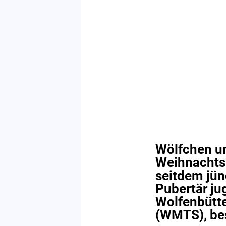
Wölfchen un
Weihnachts
seitdem jüng
Pubertär jug
Wolfenbütte
(WMTS), bes