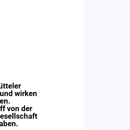
tteler
und wirken
ren.
ff von der
esellschaft
haben.