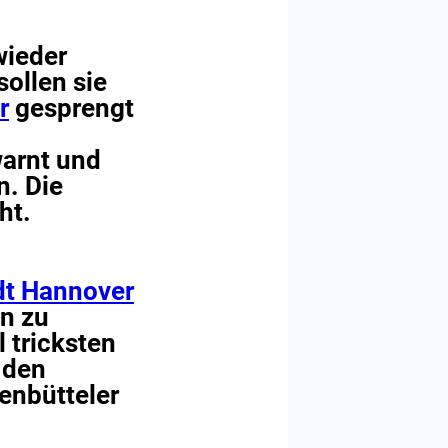
wieder
ollen sie
r
gesprengt
warnt und
n. Die
ht.
dt Hannover
n zu
 tricksten
 den
fenbütteler