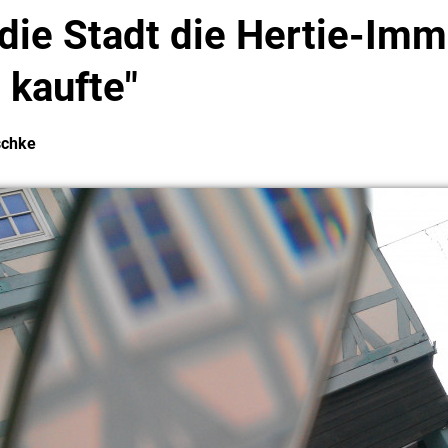
ie Stadt die Hertie-Imm
 kaufte"
schke