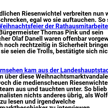
dlichen Riesenwichtel verbreiten nun 
chrecken, egal wo sie auftauchen. So s
Weihnachtsfeier der Rathausmitarbeite
Bürgermeister Thomas Pink und sein
her Olaf Danell waren offenbar vorge
 noch rechtzeitig in Sicherheit bringe
ie seien die Trolls, bestätigte sich nic
rnsehen kam aus der Landeshauptsta
 über diese Weihnachtsmarktvandale
Doch die medienscheuen Riesenwichtel
eam aus und tauchten unter. So blieb
nalisten nichts anderes übrig, als Wol
 zu lesen und irgendwelche
arktbeschicker zu interviewen.