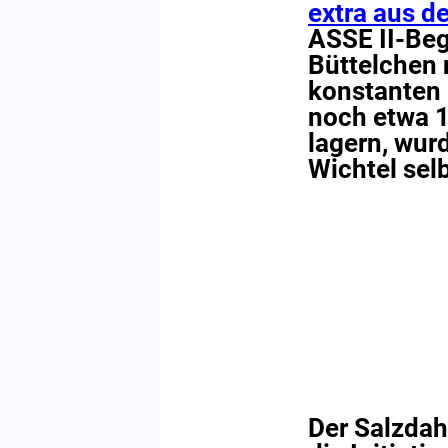
extra aus d
ASSE II-Beg
Büttelchen 
konstanten 
noch etwa 1
lagern, wur
Wichtel selb
Der Salzda