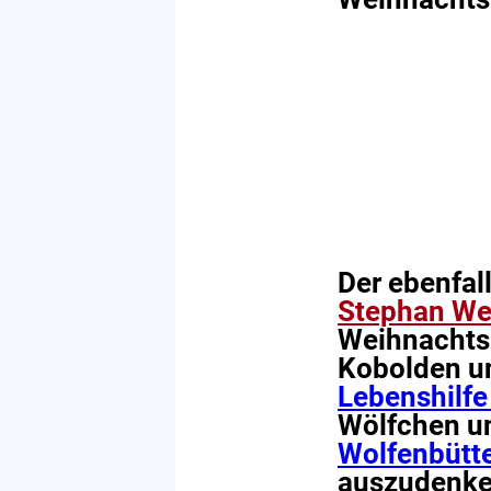
Der ebenfa
Stephan We
Weihnachts
Kobolden 
Lebenshilfe
Wölfchen un
Wolfenbütte
auszudenken