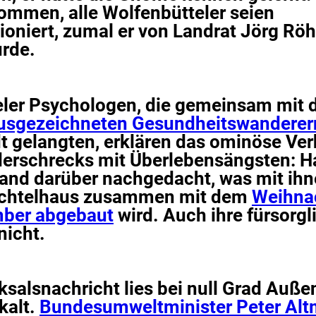
mmen, alle Wolfenbütteler seien
oniert, zumal er von Landrat Jörg R
urde.
eler Psychologen, die gemeinsam mit
sgezeichneten Gesundheitswanderer
t gelangten, erklären das ominöse Ver
erschrecks mit Überlebensängsten: H
and darüber nachgedacht, was mit ihne
ichtelhaus zusammen mit dem
Weihna
ber abgebaut
wird. Auch ihre fürsorgl
nicht.
ksalsnachricht lies bei null Grad Auß
kalt.
Bundesumweltminister Peter Alt