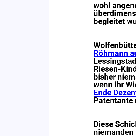
wohl angeno
überdimensi
begleitet w
Wolfenbütt
Röhmann au
Lessingstad
Riesen-Kind
bisher niem
wenn ihr W
Ende Dezem
Patentante 
Diese Schic
niemanden 