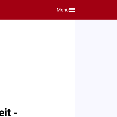
Menü
it -