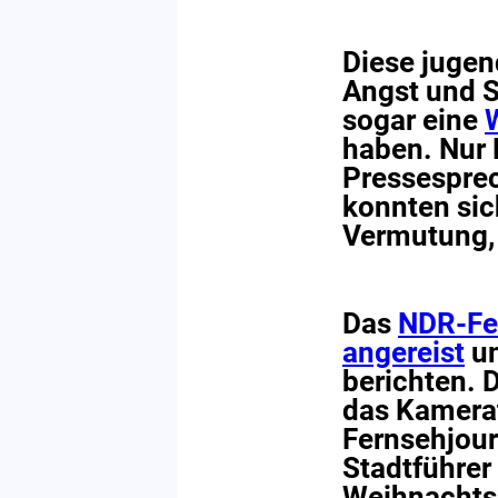
Diese jugen
Angst und S
sogar eine
haben. Nur 
Pressesprec
konnten sich
Vermutung, s
Das
NDR-Fe
angereist
um
berichten. 
das Kamerat
Fernsehjour
Stadtführer
Weihnachtsm