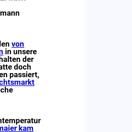
öhmann
 den
von
n
in unsere
halten der
atte doch
n passiert,
chtsmarkt
iche
entemperatur
maier kam