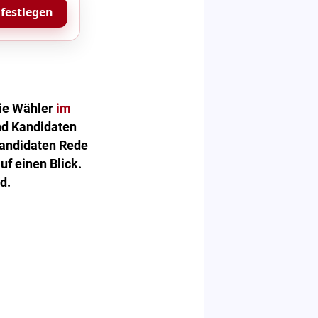
 festlegen
die Wähler
im
nd Kandidaten
Kandidaten Rede
uf einen Blick.
d.