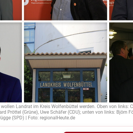
wollen Landrat im Kreis Wolfenbüttel werden. Oben von links: 
ard Pröttel (Grüne), Uwe Schäfer (CDU); unten von links: Björn Fö
rügge (SPD) | Foto: regionalHeute.de