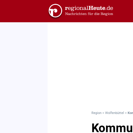
Region
>
Wolfenbüttel
>
Kom
Kommun