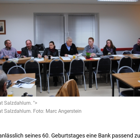
at Salzdahlum. ">
at Salzdahlum. Foto: Marc Angerstein
t anlässlich seines 60. Geburtstages eine Bank passend 