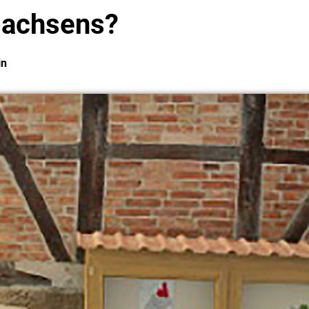
sachsens?
in