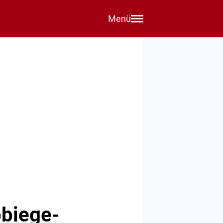
Menü
bbiege-