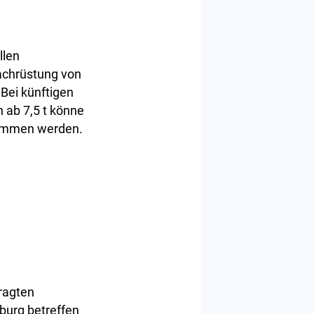
llen
achrüstung von
 Bei künftigen
ab 7,5 t könne
nommen werden.
ragten
burg betreffen