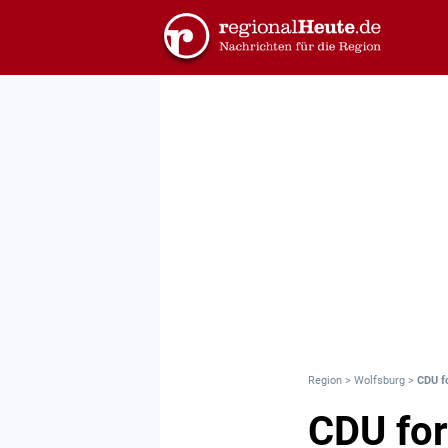
Region
>
Wolfsburg
>
CDU f
CDU for