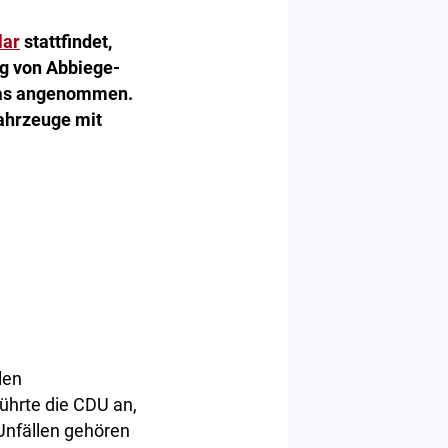
lar
stattfindet,
ng von Abbiege-
mas angenommen.
fahrzeuge mit
len
ührte die CDU an,
Unfällen gehören