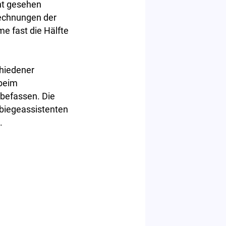
cht gesehen
rechnungen der
e fast die Hälfte
chiedener
 beim
befassen. Die
bbiegeassistenten
.