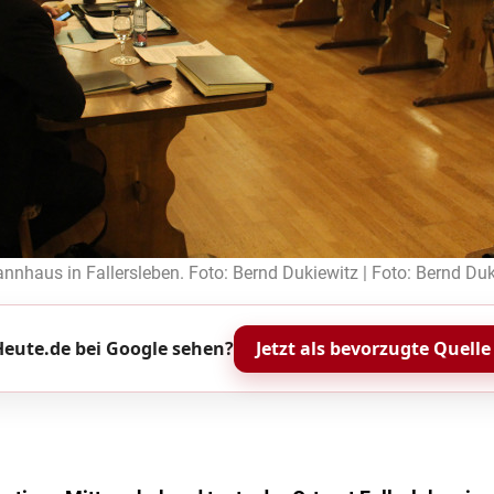
nnhaus in Fallersleben. Foto: Bernd Dukiewitz | Foto: Bernd Duk
eute.de bei Google sehen?
Jetzt als bevorzugte Quelle