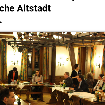
sche Altstadt
z