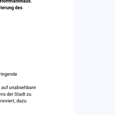
m Hoffmannhaus.
vierung des
dringende
h auf unabsehbare
ens der Stadt zu
noviert, dazu