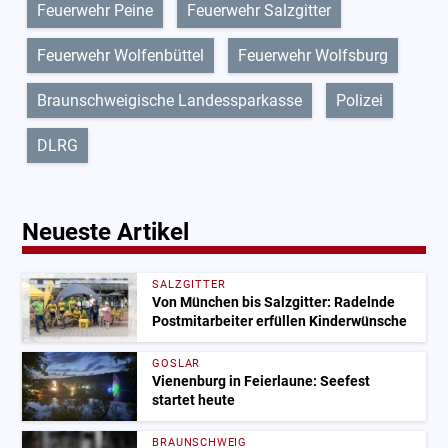
Feuerwehr Peine
Feuerwehr Salzgitter
Feuerwehr Wolfenbüttel
Feuerwehr Wolfsburg
Braunschweigische Landessparkasse
Polizei
DLRG
Neueste Artikel
SALZGITTER
Von München bis Salzgitter: Radelnde
Postmitarbeiter erfüllen Kinderwünsche
GOSLAR
Vienenburg in Feierlaune: Seefest
startet heute
BRAUNSCHWEIG