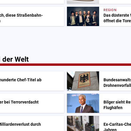
REGION
uch, diese Straßenbahn-
Das düsterste
n
öffnet die Tore
 der Welt
hunderte Chef-Titel ab
Bundesanwalts
Drohnenvorfal
er bei Terrorverdacht
Bilger sieht R
Flughäfen
Milliardenverlust durch
Ex-Caritas-Che
Jahren