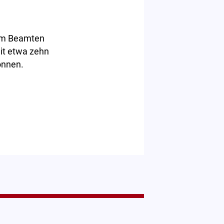
dem Beamten
it etwa zehn
önnen.