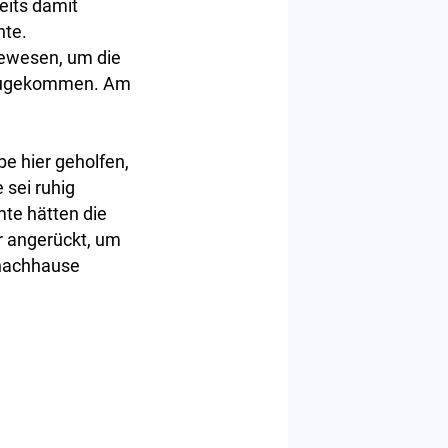
eits damit
nte.
gewesen, um die
hinzugekommen. Am
be hier geholfen,
 sei ruhig
te hätten die
r angerückt, um
 nachhause