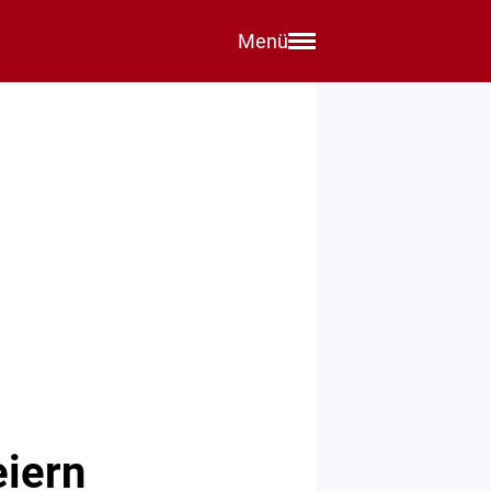
Menü
eiern