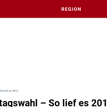
REGION
So lief es 2013
agswahl – So lief es 20