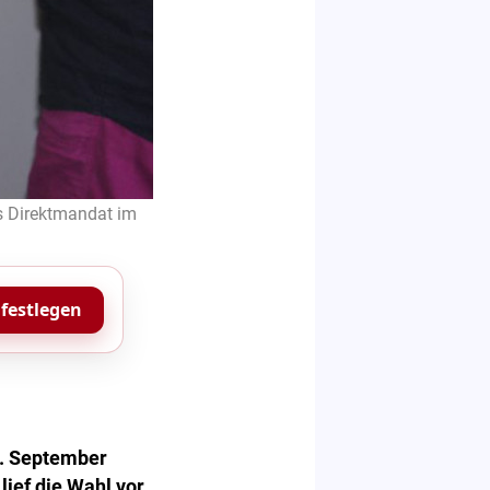
s Direktmandat im
 festlegen
4. September
lief die Wahl vor