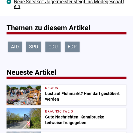
Neue Sneaker: Jägermeister steigt ins Modegeschäft
ein
Themen zu diesem Artikel
AfD
SPD
CDU
FDP
Neueste Artikel
REGION
Lust auf Flohmarkt? Hier darf gestöbert
werden
BRAUNSCHWEIG
Gute Nachrichten: Kanalbrücke
teilweise freigegeben