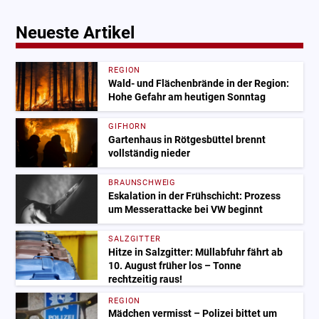
Neueste Artikel
REGION
Wald- und Flächenbrände in der Region:
Hohe Gefahr am heutigen Sonntag
GIFHORN
Gartenhaus in Rötgesbüttel brennt
vollständig nieder
BRAUNSCHWEIG
Eskalation in der Frühschicht: Prozess
um Messerattacke bei VW beginnt
SALZGITTER
Hitze in Salzgitter: Müllabfuhr fährt ab
10. August früher los – Tonne
rechtzeitig raus!
REGION
Mädchen vermisst – Polizei bittet um