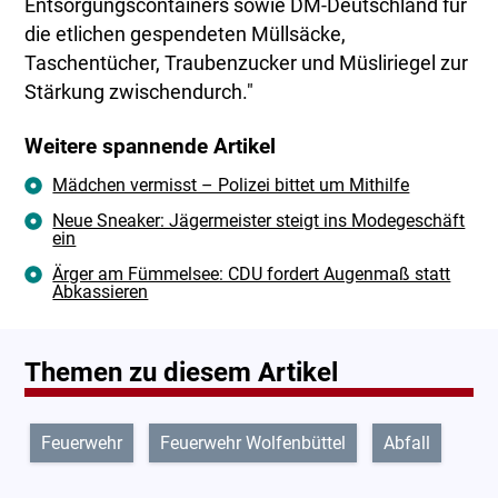
Entsorgungscontainers sowie DM-Deutschland für
die etlichen gespendeten Müllsäcke,
Taschentücher, Traubenzucker und Müsliriegel zur
Stärkung zwischendurch."
Weitere spannende Artikel
Mädchen vermisst – Polizei bittet um Mithilfe
Neue Sneaker: Jägermeister steigt ins Modegeschäft
ein
Ärger am Fümmelsee: CDU fordert Augenmaß statt
Abkassieren
Themen zu diesem Artikel
Feuerwehr
Feuerwehr Wolfenbüttel
Abfall