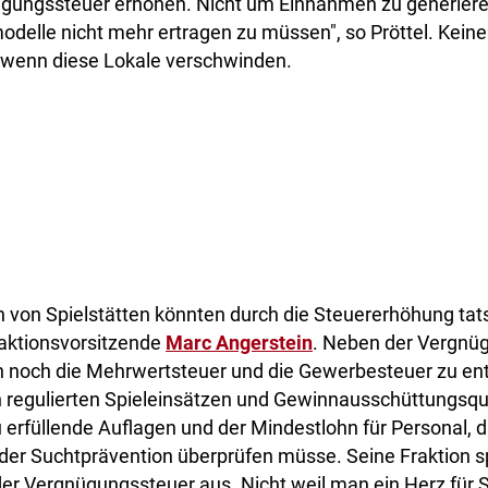
ügungssteuer erhöhen. Nicht um Einnahmen zu generier
delle nicht mehr ertragen zu müssen", so Pröttel. Keine
 wenn diese Lokale verschwinden.
 von Spielstätten könnten durch die Steuererhöhung tats
aktionsvorsitzende
Marc Angerstein
. Neben der Vergnü
h noch die Mehrwertsteuer und die Gewerbesteuer zu ent
ch regulierten Spieleinsätzen und Gewinnausschüttungsq
erfüllende Auflagen und der Mindestlohn für Personal, d
er Suchtprävention überprüfen müsse. Seine Fraktion s
r Vergnügungssteuer aus. Nicht weil man ein Herz für Sp