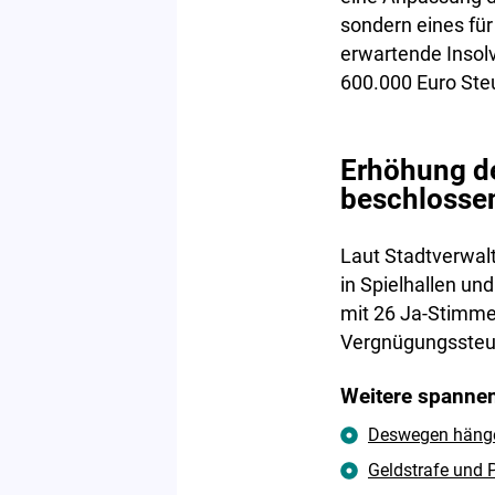
sondern eines für
erwartende Insolv
600.000 Euro Ste
Erhöhung de
beschlosse
Laut Stadtverwal
in Spielhallen un
mit 26 Ja-Stimme
Vergnügungssteu
Weitere spannen
Deswegen hängen
Geldstrafe und P