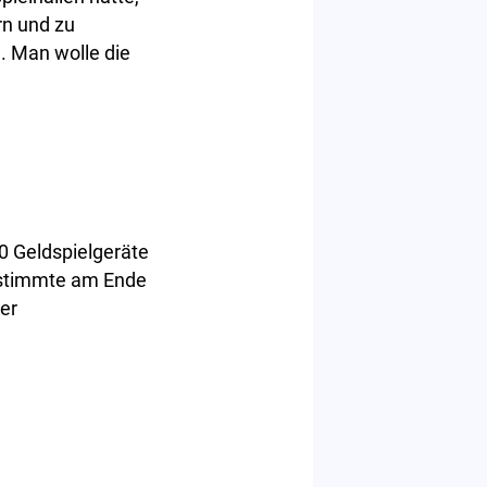
rn und zu
. Man wolle die
0 Geldspielgeräte
t stimmte am Ende
er