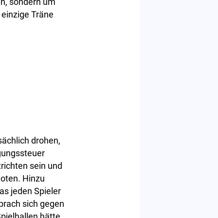
en, sondern um
 einzige Träne
ächlich drohen,
gungssteuer
richten sein und
uoten. Hinzu
as jeden Spieler
prach sich gegen
ielhallen hätte,