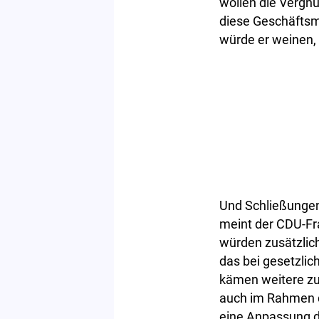
wollen die Vergn
diese Geschäftsmo
würde er weinen,
Und Schließungen
meint der CDU-Fr
würden zusätzlic
das bei gesetzli
kämen weitere zu 
auch im Rahmen d
eine Anpassung de