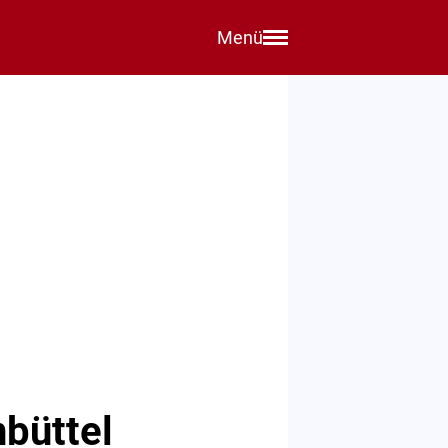
Menü
büttel