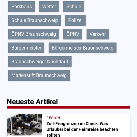
Parkhaus
Wetter
Schule
Schule Braunschweig
Polizei
ÖPNV Braunschweig
ÖPNV
Verkehr
Bürgermeister
Bürgermeister Braunschweig
Braunschweiger Nachtlauf
Marienstift Braunschweig
Neueste Artikel
REGION
Zoll-Freigrenzen im Check: Was
Urlauber bei der Heimreise beachten
sollten