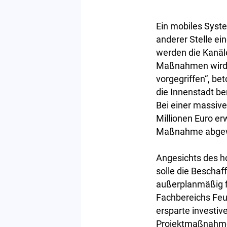
Ein mobiles Syst
anderer Stelle e
werden die Kanäl
Maßnahmen wird 
vorgegriffen“, b
die Innenstadt b
Bei einer massiv
Millionen Euro er
Maßnahme abgew
Angesichts des h
solle die Beschaf
außerplanmäßig f
Fachbereichs Fe
ersparte investi
Projektmaßnahme 