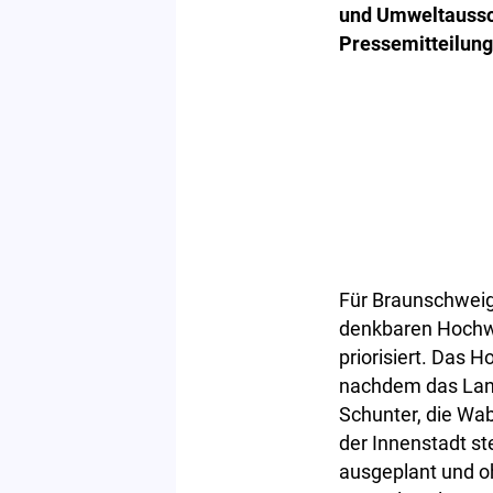
und Umweltaussch
Pressemitteilung
Für Braunschweig
denkbaren Hochw
priorisiert. Das
nachdem das Land
Schunter, die Wab
der Innenstadt st
ausgeplant und o