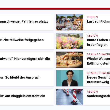
REGION
raunschweiger Fahrlehrer platzt
Lust auf Flohm
REGION
rücke teilweise freigegeben
Bunte Farben 
in der Region
BRAUNSCHWEI
fwand": Hier verzögern sich die
Wieder Wasser
Eröffnungster
BRAUNSCHWEI
ur: So bleibt der Anspruch
Neues Gesicht 
Braunschweig
REGION
ln: Am Ringgleis entsteht ein
Sanierungsarbe