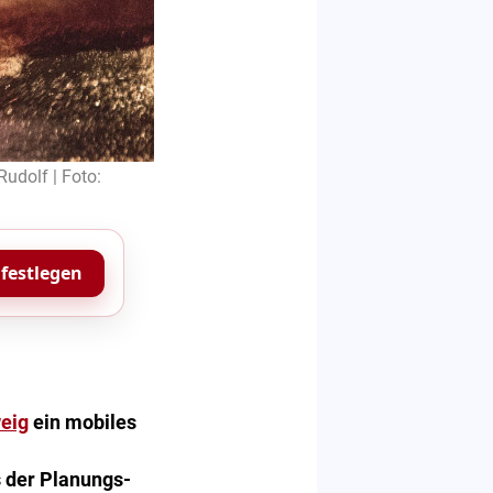
udolf | Foto:
 festlegen
eig
ein mobiles
 der Planungs-