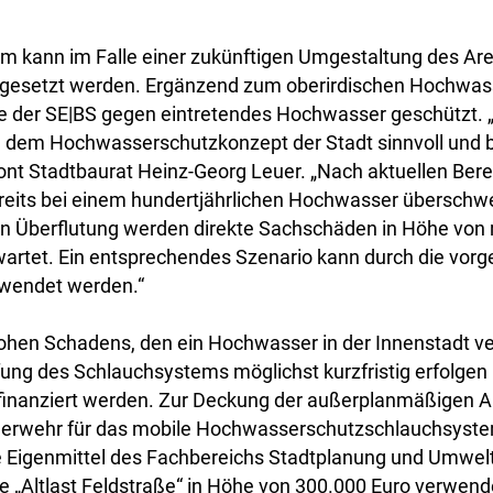
em kann im Falle einer zukünftigen Umgestaltung des Are
ingesetzt werden. Ergänzend zum oberirdischen Hochwa
e der SE|BS gegen eintretendes Hochwasser geschützt. „
dem Hochwasserschutzkonzept der Stadt sinnvoll und 
etont Stadtbaurat Heinz-Georg Leuer. „Nach aktuellen Be
ereits bei einem hundertjährlichen Hochwasser übersc
en Überflutung werden direkte Sachschäden in Höhe von
wartet. Ein entsprechendes Szenario kann durch die vor
endet werden.“
ohen Schadens, den ein Hochwasser in der Innenstadt v
fung des Schlauchsystems möglichst kurzfristig erfolgen
inanziert werden. Zur Deckung der außerplanmäßigen 
uerwehr für das mobile Hochwasserschutzschlauchsyst
ve Eigenmittel des Fachbereichs Stadtplanung und Umwel
„Altlast Feldstraße“ in Höhe von 300.000 Euro verwend