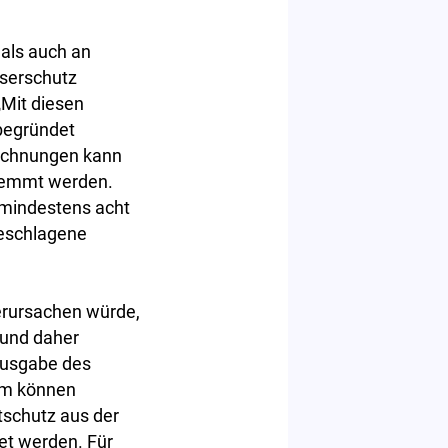
als auch an
sserschutz
Mit diesen
begründet
rechnungen kann
hwemmt werden.
 mindestens acht
geschlagene
erursachen würde,
 und daher
Ausgabe des
em können
tschutz aus der
et werden. Für