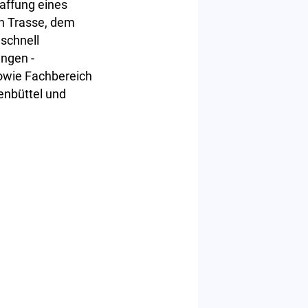
affung eines
n Trasse, dem
schnell
ngen -
owie Fachbereich
enbüttel und