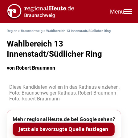
Menü
Region
>
Braunschweig
>
Wahlbereich 13 Innenstadt/Südlicher Ring
Wahlbereich 13
Innenstadt/Südlicher Ring
von Robert Braumann
Diese Kandidaten wollen in das Rathaus einziehen,
Foto: Braunschweiger Rathaus, Robert Braumann |
Foto: Robert Braumann
Mehr regionalHeute.de bei Google sehen?
Jetzt als bevorzugte Quelle festlegen