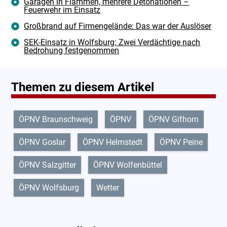
Garagen in Flammen, mehrere Detonationen –
Feuerwehr im Einsatz
Großbrand auf Firmengelände: Das war der Auslöser
SEK-Einsatz in Wolfsburg: Zwei Verdächtige nach
Bedrohung festgenommen
Themen zu diesem Artikel
ÖPNV Braunschweig
ÖPNV
ÖPNV Gifhorn
ÖPNV Goslar
ÖPNV Helmstedt
ÖPNV Peine
ÖPNV Salzgitter
ÖPNV Wolfenbüttel
ÖPNV Wolfsburg
Wetter