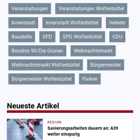
Veranstaltungen
Veranstaltungen Wolfenbüttel
Innenstadt
Innenstadt Wolfenbüttel
Verkehr
Baustelle
SPD
SPD Wolfenbüttel
CDU
Bündnis 90/Die Grünen
Weihnachtsmarkt
Weihnachtsmarkt Wolfenbüttel
Bürgermeister
Bürgermeister Wolfenbüttel
Parken
Neueste Artikel
REGION
Sanierungsarbeiten dauern an: A39
weiter einspurig