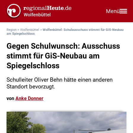
Menü
Region
>
Wolfenbüttel
>
Wolfenbüttel: Schulausschuss stimmt für GiS-Neubau
am Spiegelschloss
Gegen Schulwunsch: Ausschuss
stimmt für GiS-Neubau am
Spiegelschloss
Schulleiter Oliver Behn hätte einen anderen
Standort bevorzugt.
von
Anke Donner