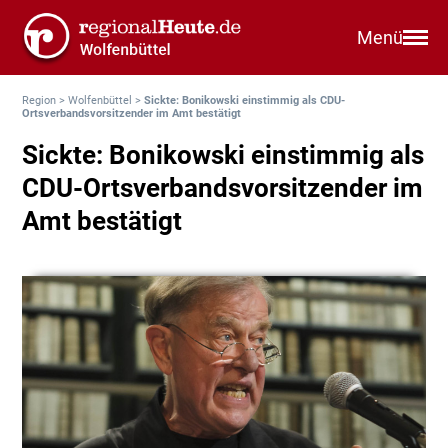
Menü
Region
>
Wolfenbüttel
>
Sickte: Bonikowski einstimmig als CDU-
Ortsverbandsvorsitzender im Amt bestätigt
Sickte: Bonikowski einstimmig als
CDU-Ortsverbandsvorsitzender im
Amt bestätigt