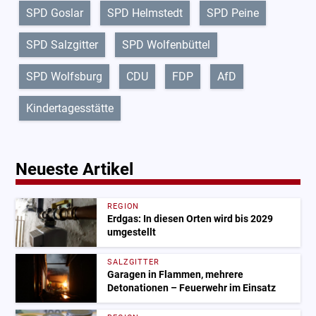
SPD Goslar
SPD Helmstedt
SPD Peine
SPD Salzgitter
SPD Wolfenbüttel
SPD Wolfsburg
CDU
FDP
AfD
Kindertagesstätte
Neueste Artikel
REGION
Erdgas: In diesen Orten wird bis 2029
umgestellt
SALZGITTER
Garagen in Flammen, mehrere
Detonationen – Feuerwehr im Einsatz