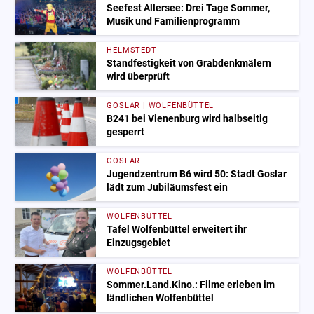
Seefest Allersee: Drei Tage Sommer,
Musik und Familienprogramm
HELMSTEDT
Standfestigkeit von Grabdenkmälern
wird überprüft
GOSLAR | WOLFENBÜTTEL
B241 bei Vienenburg wird halbseitig
gesperrt
GOSLAR
Jugendzentrum B6 wird 50: Stadt Goslar
lädt zum Jubiläumsfest ein
WOLFENBÜTTEL
Tafel Wolfenbüttel erweitert ihr
Einzugsgebiet
WOLFENBÜTTEL
Sommer.Land.Kino.: Filme erleben im
ländlichen Wolfenbüttel