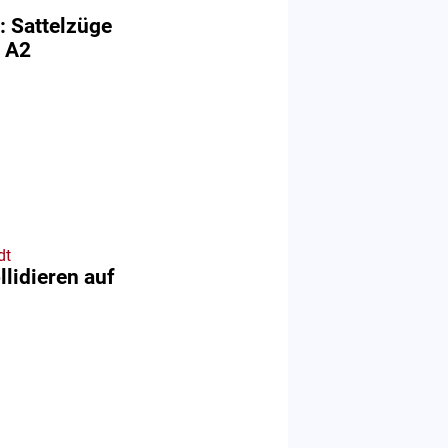
: Sattelzüge
r A2
dt
lidieren auf