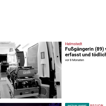
Helmstedt
Fußgängerin (89) 
erfasst und tödlic
vor 8 Monaten
REGION
AKTUALISIERT