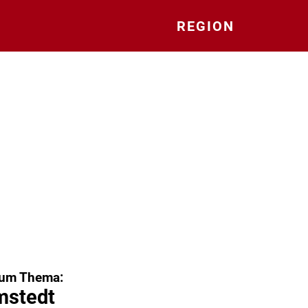
REGION
zum Thema:
mstedt