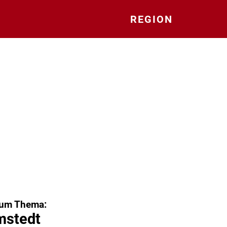
REGION
zum Thema:
mstedt