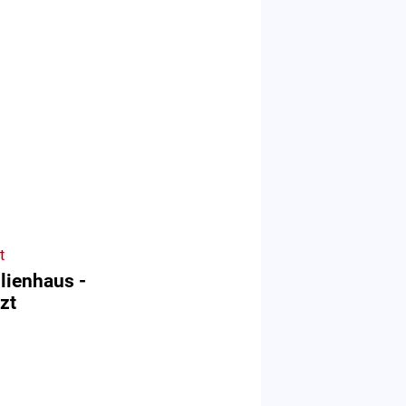
t
lienhaus -
zt