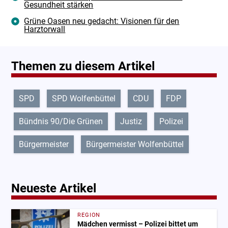
Gesundheit stärken
Grüne Oasen neu gedacht: Visionen für den
Harztorwall
Themen zu diesem Artikel
SPD
SPD Wolfenbüttel
CDU
FDP
Bündnis 90/Die Grünen
Justiz
Polizei
Bürgermeister
Bürgermeister Wolfenbüttel
Neueste Artikel
REGION
Mädchen vermisst – Polizei bittet um