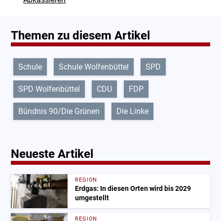
Themen zu diesem Artikel
Schule
Schule Wolfenbüttel
SPD
SPD Wolfenbüttel
CDU
FDP
Bündnis 90/Die Grünen
Die Linke
Neueste Artikel
REGION
Erdgas: In diesen Orten wird bis 2029
umgestellt
REGION