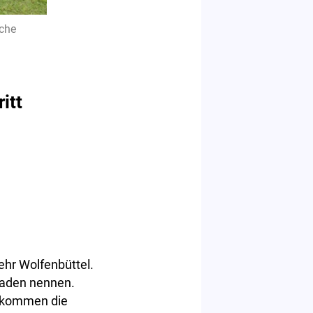
iche
itt
hr Wolfenbüttel.
eraden nennen.
ekommen die