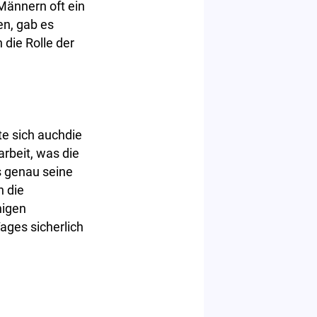
Männern oft ein
en, gab es
die Rolle der
te sich auchdie
rbeit, was die
s genau seine
n die
nigen
ages sicherlich