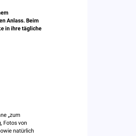
inem
hen Anlass. Beim
 in ihre tägliche
nne „zum
, Fotos von
owie natürlich