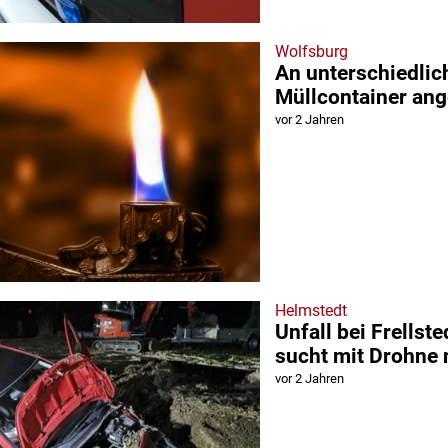
Wolfsburg
An unterschiedlic
Müllcontainer an
vor 2 Jahren
Helmstedt
Unfall bei Frellst
sucht mit Drohne 
vor 2 Jahren