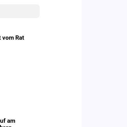
t vom Rat
auf am