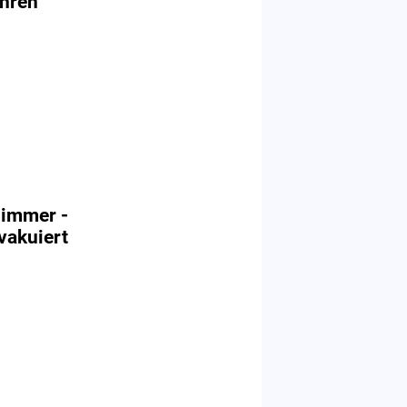
ahren
zimmer -
vakuiert