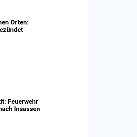
hen Orten:
gezündet
edt: Feuerwehr
nach Insassen