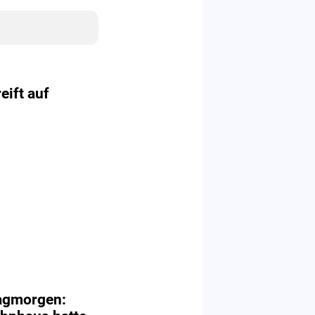
ift auf
agmorgen: