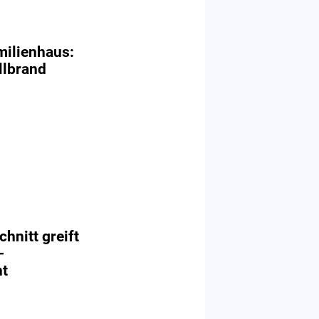
milienhaus:
llbrand
hnitt greift
-
ht