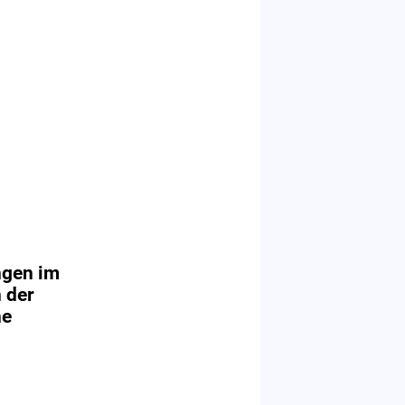
ngen im
 der
he