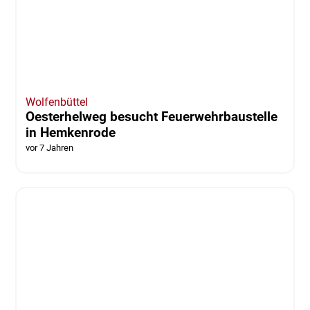
Gifhorn
Unwetter über Gifhorn: Feuerwehren
müssen Keller auspumpen
vor 7 Jahren
Wolfsburg
Landtagsabgeordnete dankt Feuerwehr für
Einsatz am Neuen Teich