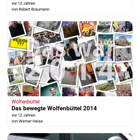
vor 12 Jahren
von Robert Braumann
Wolfenbüttel
Das bewegte Wolfenbüttel 2014
vor 12 Jahren
von Werner Heise