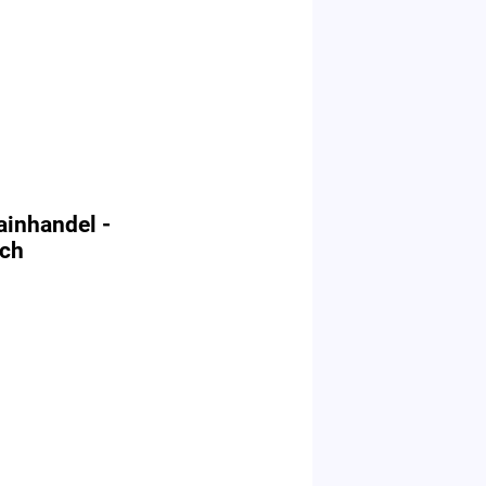
ainhandel -
ach