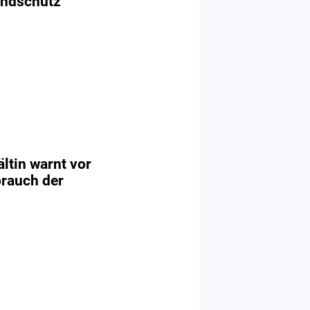
endschutz
ltin warnt vor
brauch der