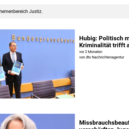
Themenbereich Justiz.
Hubig: Politisch m
Kriminalität trifft
vor 2 Monaten
von dts Nachrichtenagentur
Missbrauchsbeauft