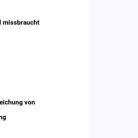
l missbraucht
reichung von
ung