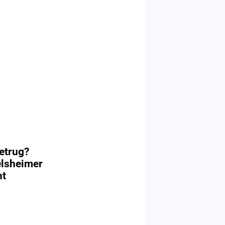
etrug?
lsheimer
nt