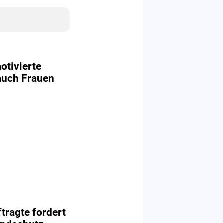
otivierte
 auch Frauen
ragte fordert