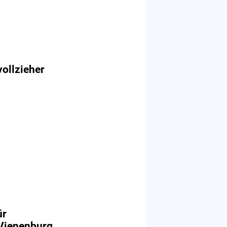
vollzieher
ür
 Vienenburg