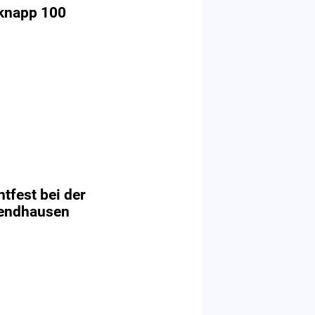
 knapp 100
htfest bei der
Wendhausen