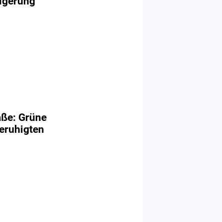
igerung"
aße: Grüne
eruhigten