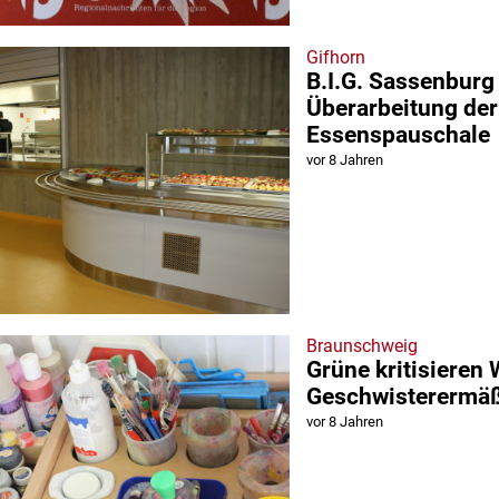
Gifhorn
B.I.G. Sassenburg
Überarbeitung der
Essenspauschale
vor 8 Jahren
Braunschweig
Grüne kritisieren 
Geschwisterermä
vor 8 Jahren