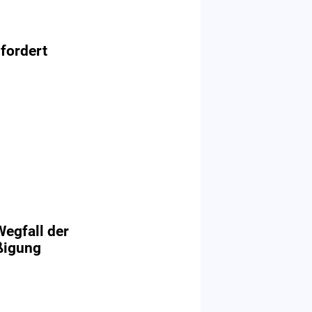
 fordert
Wegfall der
ßigung