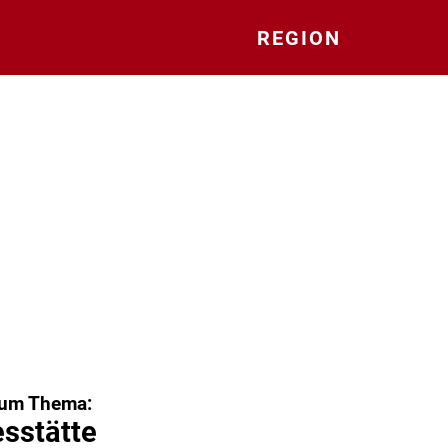
REGION
zum Thema:
sstätte