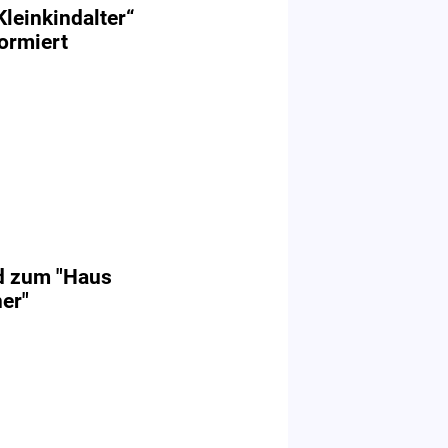
Kleinkindalter“
formiert
rd zum "Haus
her"