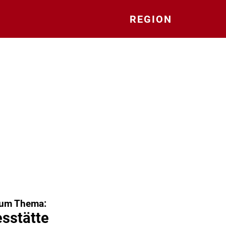
REGION
zum Thema:
sstätte