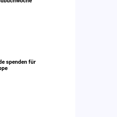
endbuchwoche
e spenden für
ppe