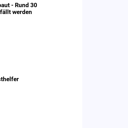
baut - Rund 30
ällt werden
sthelfer