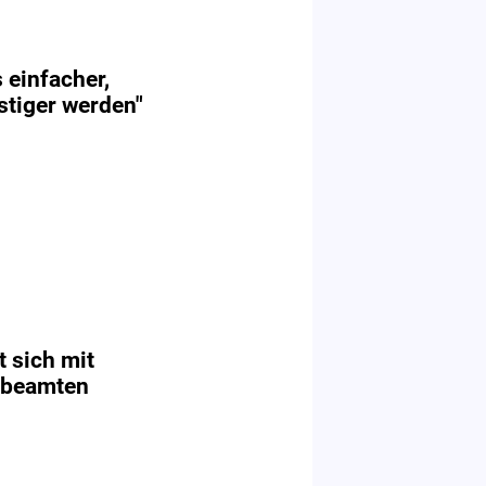
einfacher,
stiger werden"
t sich mit
sbeamten